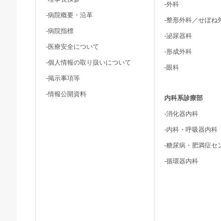
-外科
-病院概要・沿革
-整形外科／せぼね
-病院指標
-泌尿器科
-医療安全について
-形成外科
-個人情報の取り扱いについて
-眼科
-掲示事項等
-情報公開資料
内科系診療部
-消化器内科
-内科・呼吸器内科
-糖尿病・肥満症セ
-循環器内科