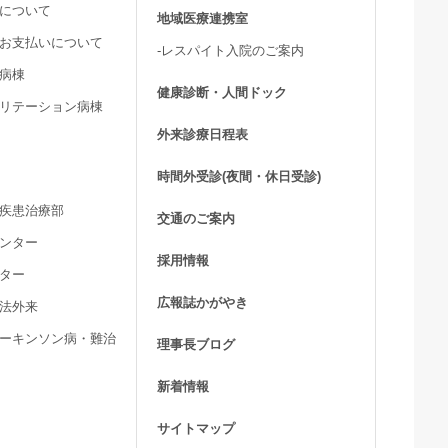
用について
地域医療連携室
費お支払いについて
-レスパイト入院のご案内
ア病棟
健康診断・人間ドック
ビリテーション病棟
外来診療日程表
時間外受診(夜間・休日受診)
髄疾患治療部
交通のご案内
センター
採用情報
ンター
広報誌かがやき
療法外来
パーキンソン病・難治
理事長ブログ
新着情報
サイトマップ