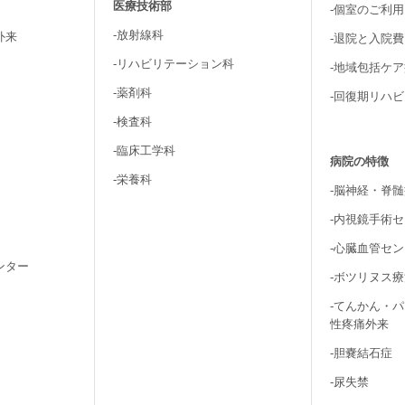
医療技術部
-個室のご利
-放射線科
外来
-退院と入院
-リハビリテーション科
-地域包括ケ
-薬剤科
-回復期リハ
-検査科
-臨床工学科
病院の特徴
-栄養科
-脳神経・脊
-内視鏡手術
-心臓血管セ
ンター
-ボツリヌス
-てんかん・
性疼痛外来
-胆嚢結石症
-尿失禁