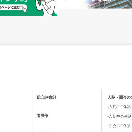
総合診療部
入院・面会の
-入院のご案内
看護部
-入院中の生
-面会のご案内