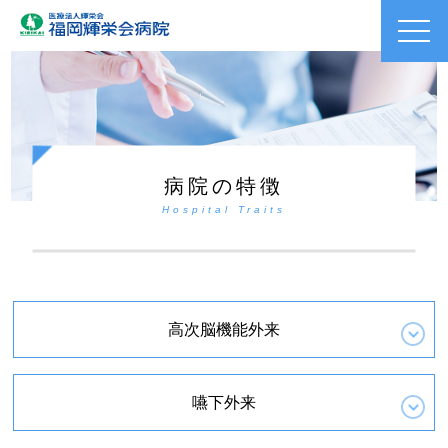
toggl
navig
病院の特徴
Hospital Traits
高次脳機能外来
嚥下外来