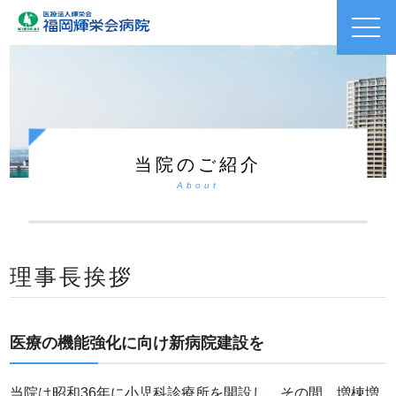
toggl
navig
当院のご紹介
About
理事長挨拶
医療の機能強化に向け新病院建設を
当院は昭和36年に小児科診療所を開設し、その間、増棟増