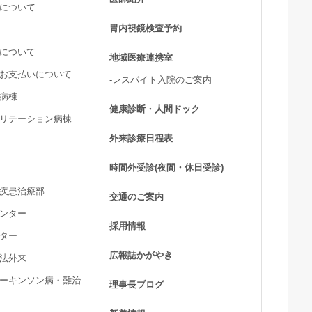
活について
胃内視鏡検査予約
用について
地域医療連携室
費お支払いについて
-レスパイト入院のご案内
ア病棟
健康診断・人間ドック
ビリテーション病棟
外来診療日程表
時間外受診(夜間・休日受診)
髄疾患治療部
交通のご案内
センター
採用情報
ンター
広報誌かがやき
療法外来
パーキンソン病・難治
理事長ブログ