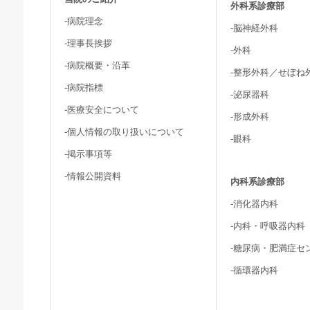
外科系診療部
-病院理念
-脳神経外科
-理事長挨拶
-外科
-病院概要・沿革
-整形外科／せぼね
-病院指標
-泌尿器科
-医療安全について
-形成外科
-個人情報の取り扱いについて
-眼科
-掲示事項等
-情報公開資料
内科系診療部
-消化器内科
-内科・呼吸器内科
-糖尿病・肥満症セ
-循環器内科