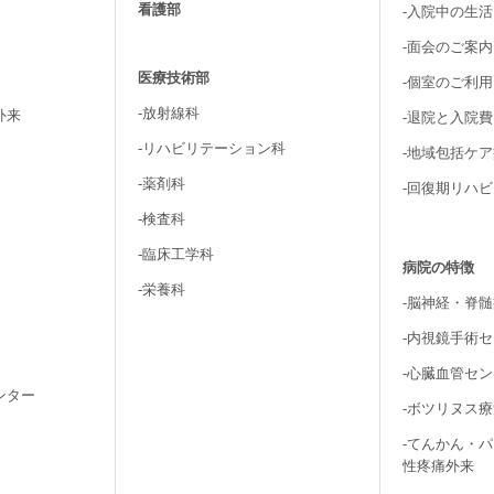
看護部
-入院中の生
-面会のご案内
医療技術部
-個室のご利
-放射線科
外来
-退院と入院
-リハビリテーション科
-地域包括ケ
-薬剤科
-回復期リハ
-検査科
-臨床工学科
病院の特徴
-栄養科
-脳神経・脊
-内視鏡手術
-心臓血管セ
ンター
-ボツリヌス
-てんかん・
性疼痛外来