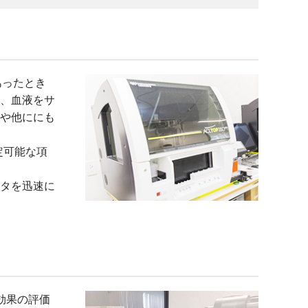
あったとき
、血液をサ
や他ににも
定可能な項
タを迅速に
療効果の評価