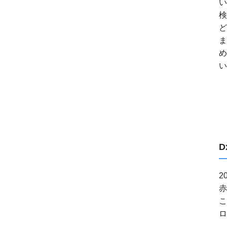
い
検
ど
ま
め
い
D
2
赤
こ
ロ