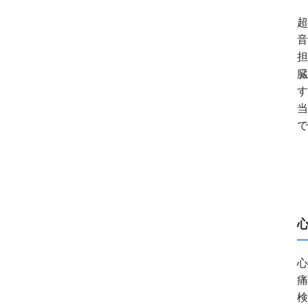
超
音
担
臓
す
当
で
心
痛
検