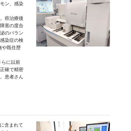
モン、感染
。癌治療後
障害の度合
泌のバラン
感染症の検
無や既住歴
さらに以前
正確で精密
。患者さん
どに含まれて