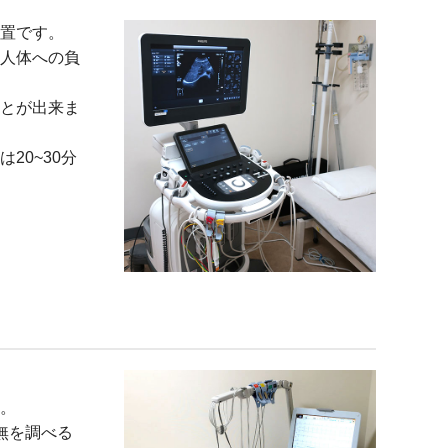
置です。
人体への負
とが出来ま
20~30分
。
無を調べる