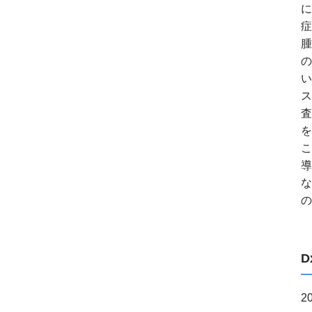
に
症
腫
の
い
ス
査
を
こ
導
な
の
D
2