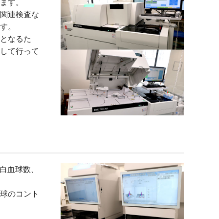
ます。
関連検査な
す。
となるた
して行って
る白血球数、
球のコント