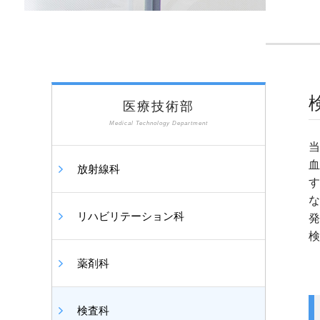
医療技術部
Medical Technology Department
当
血
放射線科
す
な
リハビリテーション科
発
検
薬剤科
検査科