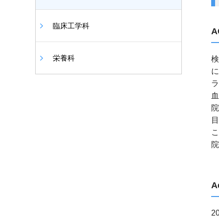
臨床工学科
A
栄養科
検
に
ラ
血
院
目
こ
院
A
2