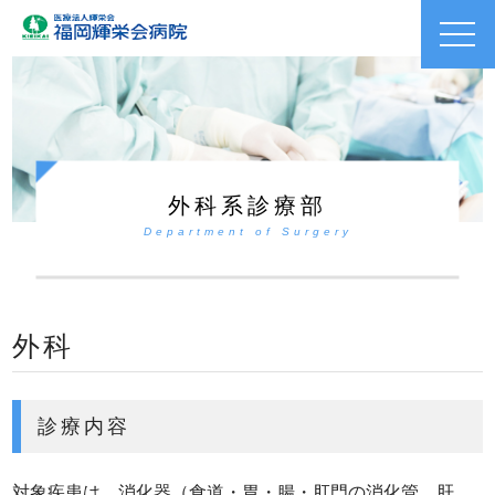
toggl
navig
外科系診療部
Department of Surgery
外科
診療内容
対象疾患は、消化器（食道・胃・腸・肛門の消化管、肝