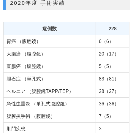
2020年度 手術実績
症例数
228
胃癌 （腹腔鏡）
6（6）
大腸癌 （腹腔鏡）
20（17）
直腸癌 （腹腔鏡）
5（5）
胆石症 （単孔式）
83（81）
ヘルニア （腹腔鏡TAPP/TEP）
28（27）
急性虫垂炎 （単孔式腹腔鏡）
36（36）
腹膜炎手術 （腹腔鏡）
7（5）
肛門疾患
3