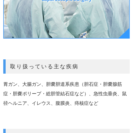
取り扱っている主な疾病
胃ガン、大腸ガン、胆嚢胆道系疾患（胆石症・胆嚢腺筋
症・胆嚢ポリープ・総胆管結石症など）、急性虫垂炎、鼠
径ヘルニア、イレウス、腹膜炎、痔核症など