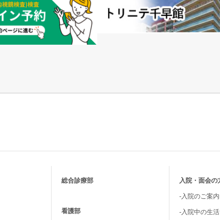
総合診療部
入院・面会の
-入院のご案内
看護部
-入院中の生