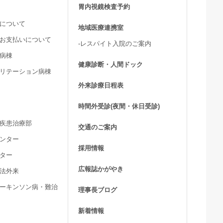
胃内視鏡検査予約
用について
地域医療連携室
費お支払いについて
-レスパイト入院のご案内
ア病棟
健康診断・人間ドック
ビリテーション病棟
外来診療日程表
時間外受診(夜間・休日受診)
髄疾患治療部
交通のご案内
センター
採用情報
ンター
広報誌かがやき
療法外来
パーキンソン病・難治
理事長ブログ
新着情報