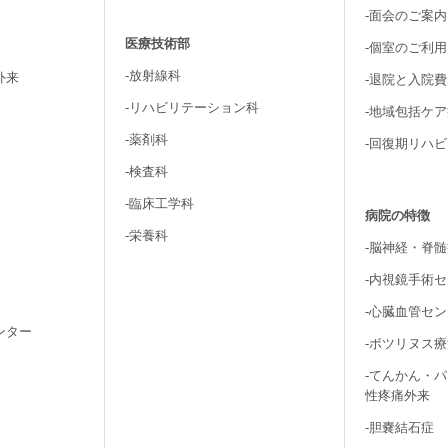
-面会のご案内
医療技術部
-個室のご利
-放射線科
外来
-退院と入院
-リハビリテーション科
-地域包括ケ
-薬剤科
-回復期リハ
-検査科
-臨床工学科
病院の特徴
-栄養科
-脳神経・脊
-内視鏡手術
-心臓血管セ
ンター
-ボツリヌス
-てんかん・
性疼痛外来
-胆嚢結石症