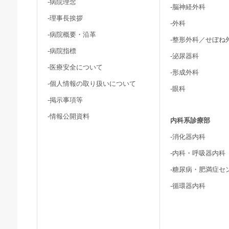
-病院理念
-脳神経外科
-理事長挨拶
-外科
-病院概要・沿革
-整形外科／せぼね
-病院指標
-泌尿器科
-医療安全について
-形成外科
-個人情報の取り扱いについて
-眼科
-掲示事項等
-情報公開資料
内科系診療部
-消化器内科
-内科・呼吸器内科
-糖尿病・肥満症セ
-循環器内科