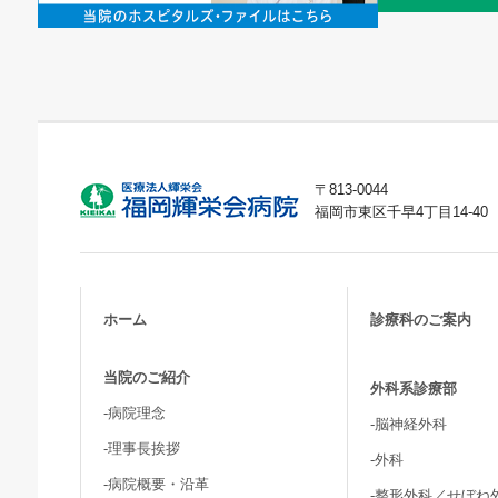
〒813-0044
福岡市東区千早4丁目14-40
ホーム
診療科のご案内
当院のご紹介
外科系診療部
-病院理念
-脳神経外科
-理事長挨拶
-外科
-病院概要・沿革
-整形外科／せぼね