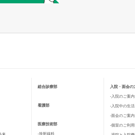
総合診療部
入院・面会の
-入院のご案内
看護部
-入院中の生
-面会のご案内
医療技術部
-個室のご利
-放射線科
外来
-退院と入院