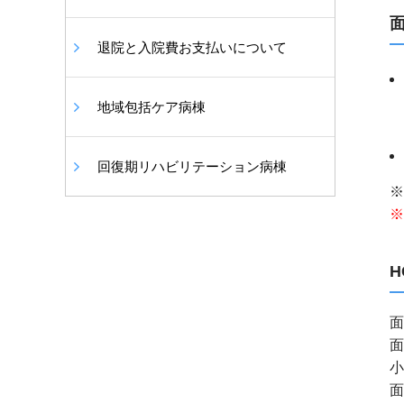
退院と入院費お支払いについて
地域包括ケア病棟
回復期リハビリテーション病棟
※
※
面
面
小
面