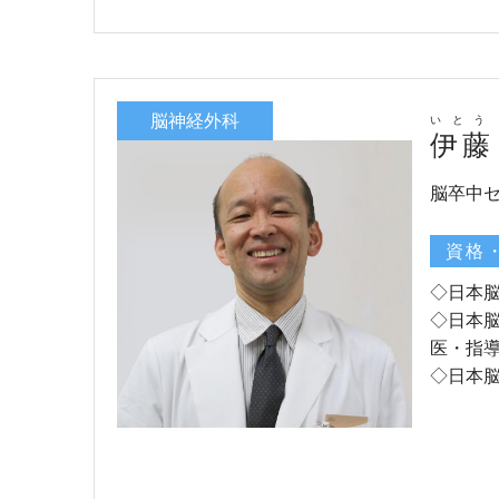
脳神経外科
いとう
伊藤
脳卒中
資格
◇日本
◇日本
医・指
◇日本