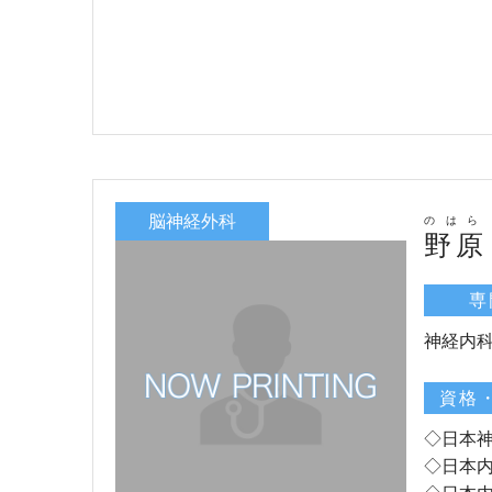
脳神経外科
のはら
野原
専
神経内
資格
◇日本
◇日本