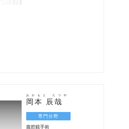
おかもと たつや
岡本 辰哉
専門分野
腹腔鏡手術