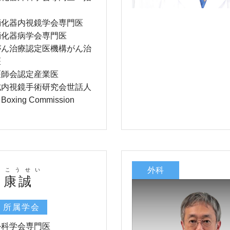
消化器内視鏡学会専門医
消化器病学会専門医
がん治療認定医機構がん治
医
医師会認定産業医
式内視鏡手術研究会世話人
Boxing Commission
外科
 こうせい
 康誠
・所属学会
外科学会専門医