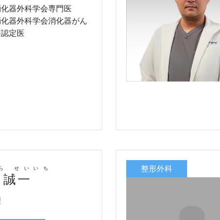
消化器外科学会専門医
消化器外科学会消化器がん
療認定医
整形外科
ら せいいち
 誠一
理