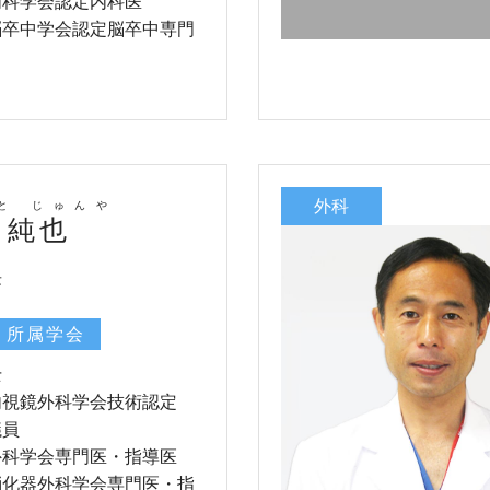
内科学会認定内科医
脳卒中学会認定脳卒中専門
外科
と じゅんや
 純也
長
・所属学会
士
内視鏡外科学会技術認定
議員
外科学会専門医・指導医
消化器外科学会専門医・指