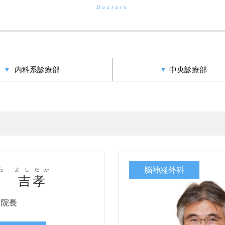
Doctors
内科系診療部
中央診療部
脳神経外科
ら よしたか
村 吉孝
・院長