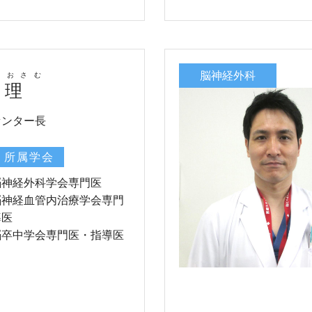
脳神経外科
 おさむ
 理
センター長
・所属学会
脳神経外科学会専門医
脳神経血管内治療学会専門
導医
脳卒中学会専門医・指導医