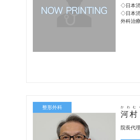
◇日本
◇日本
外科治
整形外科
かわむ
河村
院長代