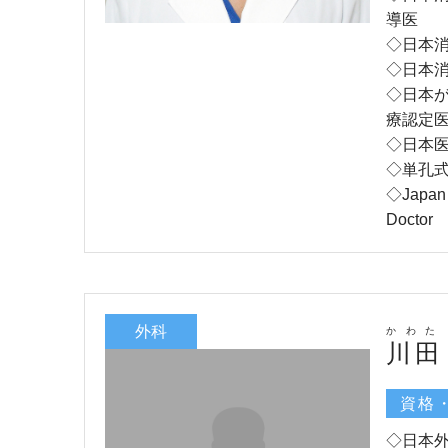
導医
◇日本
◇日本
◇日本
療認定
◇日本
◇単孔
◇Japan 
Doctor
外科
かわた
川田
資格
◇日本