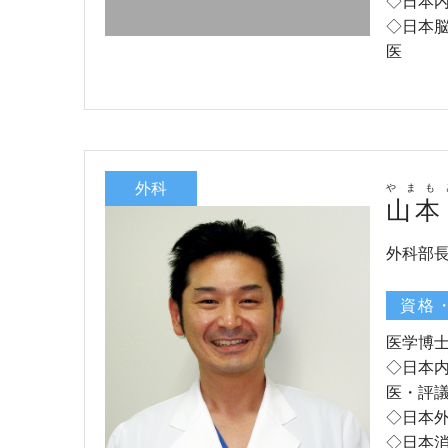
◇日本
◇日本
医
外科
やまも
山本
外科部
資格
医学博
◇日本
医・評
◇日本
◇日本