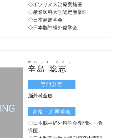
◇ボツリヌス治療実施医
◇産業医科大学認定産業医
◇日本頭痛学会
◇日本脳神経外傷学会
からしま さとし
辛島 聡志
専門分野
脳外科全般
資格・所属学会
◇日本脳神経外科学会専門医・指
導医