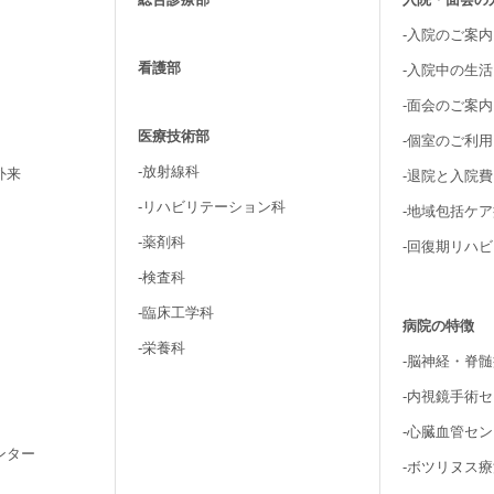
-入院のご案内
看護部
-入院中の生
-面会のご案内
医療技術部
-個室のご利
-放射線科
外来
-退院と入院
-リハビリテーション科
-地域包括ケ
-薬剤科
-回復期リハ
-検査科
-臨床工学科
病院の特徴
-栄養科
-脳神経・脊
-内視鏡手術
-心臓血管セ
ンター
-ボツリヌス