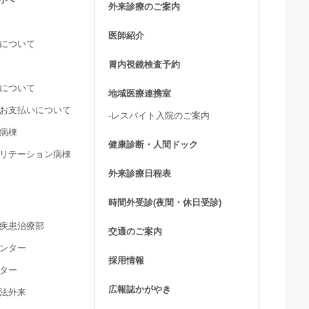
外来診療のご案内
医師紹介
活について
胃内視鏡検査予約
用について
地域医療連携室
費お支払いについて
-レスパイト入院のご案内
ア病棟
健康診断・人間ドック
ビリテーション病棟
外来診療日程表
時間外受診(夜間・休日受診)
髄疾患治療部
交通のご案内
センター
採用情報
ンター
広報誌かがやき
療法外来