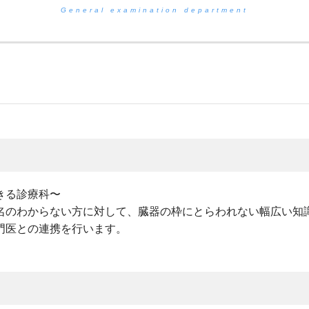
General examination department
きる診療科〜
名のわからない方に対して、臓器の枠にとらわれない幅広い知
門医との連携を行います。