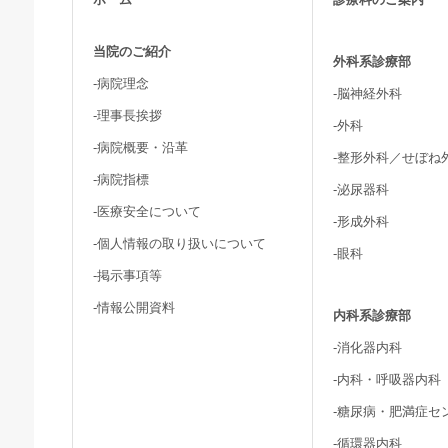
当院のご紹介
外科系診療部
-病院理念
-脳神経外科
-理事長挨拶
-外科
-病院概要・沿革
-整形外科／せぼね
-病院指標
-泌尿器科
-医療安全について
-形成外科
-個人情報の取り扱いについて
-眼科
-掲示事項等
-情報公開資料
内科系診療部
-消化器内科
-内科・呼吸器内科
-糖尿病・肥満症セ
-循環器内科