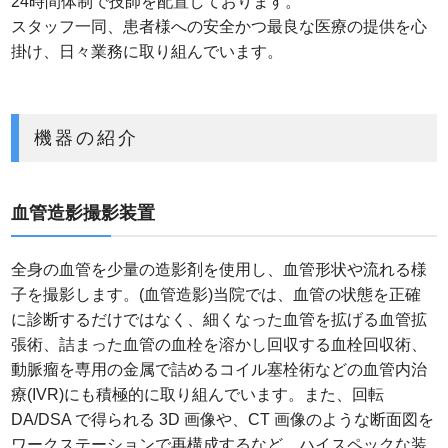
24時間体制で技師を配置しております。
スタッフ一同、患者様への安全かつ最良な医療の提供を心
掛け、日々業務に取り組んでいます。
機器の紹介
血管造影撮影装置
全身の血管を少量の造影剤を使用し、血管形状や流れる様
子を撮影します。(血管造影)当院では、血管の状態を正確
に診断するだけではなく、細くなった血管を拡げる血管拡
張術、詰まった血管の血栓を溶かし回収する血栓回収術、
動脈瘤を専用の金属で詰めるコイル塞栓術などの血管内治
療(IVR)にも積極的に取り組んでいます。また、回転
DA/DSA で得られる 3D 画像や、CT 画像のような断面図を
ワークステーションで再構成するなど、ハイスペックな装