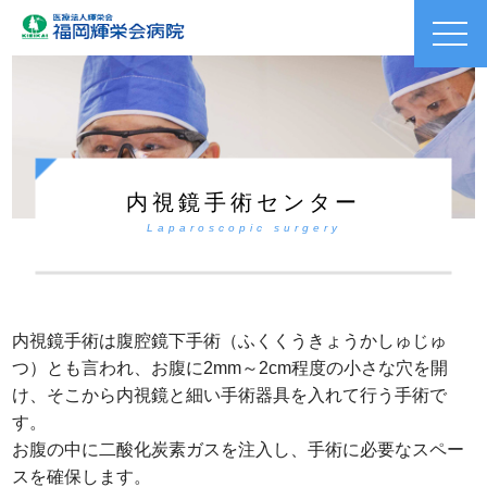
toggl
navig
内視鏡手術センター
Laparoscopic surgery
内視鏡手術は腹腔鏡下手術（ふくくうきょうかしゅじゅ
つ）とも言われ、お腹に2mm～2cm程度の小さな穴を開
け、そこから内視鏡と細い手術器具を入れて行う手術で
す。
お腹の中に二酸化炭素ガスを注入し、手術に必要なスペー
スを確保します。