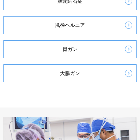
胆嚢結石症
鼡径ヘルニア
胃ガン
大腸ガン