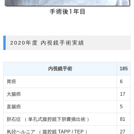
2020年度 内視鏡手術実績
内視鏡手術
185
胃癌
6
大腸癌
17
直腸癌
5
胆石症 （ 単孔式腹腔鏡下胆嚢摘出術 ）
81
鼡径ヘルニア （ 腹腔鏡 TAPP / TEP ）
27