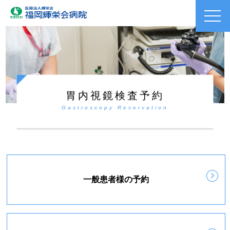
toggl
navig
胃内視鏡検査予約
Gastroscopy Reservation
一般患者様の予約