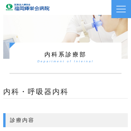
toggl
navig
内科系診療部
Department of Internal
内科・呼吸器内科
診療内容