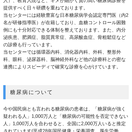
入）、教育入院など、キメが細かく質の高い糖尿病診療を
提供すべく日々研鑽を重ねております。
当センターには経験豊富な日本糖尿病学会認定専門医（内2
名が研修指導医）が在籍しており、血糖コントロール困難
例にも十分対応できる体制を整えております。また、内分
泌疾患、肥満症、脂質異常症、高尿酸血症、骨粗鬆症など
の診療も行っています。
当センターでは循環器内科、消化器内科、外科、整形外
科、眼科、泌尿器科、脳神経外科など他の診療科との密な
連携によりスピーディで確実な診療を心がけています。
糖尿病について
今や国民病とも言われる糖尿病の患者は、「糖尿病が強く
疑われる人」1,000万人と「糖尿病の可能性を否定できない
人」1,000万人を合わせると、全国に2,000万人いると推定
されています(平成28年国民健康・栄養調査、厚生労働