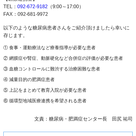
TEL：
092-672-9182
（9:00～17:00）
FAX：092-681-9972
以下のような糖尿病患者さんをご紹介頂けましたら幸いに
存じます。
① 食事・運動療法など療養指導が必要な患者
② 網膜症や腎症、動脈硬化など合併症の評価が必要な患者
③ 血糖コントロールに難渋する治療困難な患者
④ 減量目的の肥満症患者
⑤ 上記をまとめて教育入院が必要な患者
⑥ 循環型地域医療連携を希望される患者
文責：糖尿病・肥満症センター長 田尻 祐司