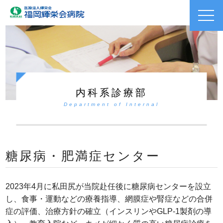
toggl
navig
内科系診療部
Department of Internal
糖尿病・肥満症センター
2023年4月に私田尻が当院赴任後に糖尿病センターを設立
し、食事・運動などの療養指導、網膜症や腎症などの合併
症の評価、治療方針の確立（インスリンやGLP-1製剤の導