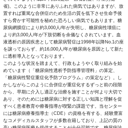
省)。このように非常にありふれた病気ではありますが、放
置すれば重篤な合併症のため生活の質を低下させ生命予後
すら脅かす可能性を秘めた恐ろしい病気でもあります。糖
尿病網膜症により約3,000人/年が失明し、糖尿病性壊疽に
より約3,000人/年が下肢切断を余儀なくされています。血
液透析の原因疾患として糖尿病腎症は1998年以降No.1の座
を譲っておらず、約16,000人/年が糖尿病を原因として新た
に透析導入となっております。
このような状況を踏まえて、行政もようやく取り組みを始
めています（「糖尿病性透析予防指導管理料」の算定、
「糖尿病性腎症重症化予防プログラム」の策定など）。し
かしながらこのように合併症が重症化するずっと前の段階
から、早期に介入し適正な治療を施すことが何より大切で
あり、そのためには糖尿病に対する正しい知識と理解を促
すべく患者教育や療養指導が喫緊の課題です。当センター
には糖尿病療養指導士（CDE）の資格を有する、経験豊富
なコメディカルスタッフが多数在籍しており、上記の質の
高い糖尿病医療を提供することが十分可能です。糖尿病診