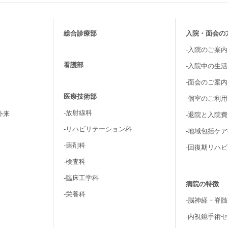
総合診療部
入院・面会の
-入院のご案内
看護部
-入院中の生
-面会のご案内
医療技術部
-個室のご利
-放射線科
外来
-退院と入院
-リハビリテーション科
-地域包括ケ
-薬剤科
-回復期リハ
-検査科
-臨床工学科
病院の特徴
-栄養科
-脳神経・脊
-内視鏡手術