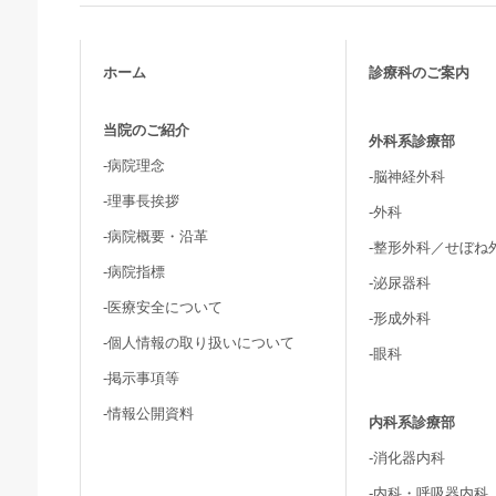
ホーム
診療科のご案内
当院のご紹介
外科系診療部
-病院理念
-脳神経外科
-理事長挨拶
-外科
-病院概要・沿革
-整形外科／せぼね
-病院指標
-泌尿器科
-医療安全について
-形成外科
-個人情報の取り扱いについて
-眼科
-掲示事項等
-情報公開資料
内科系診療部
-消化器内科
-内科・呼吸器内科