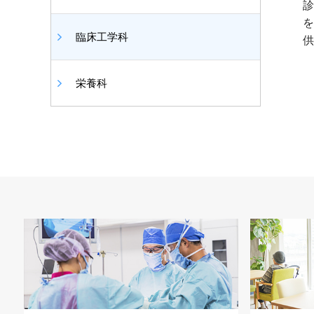
診
を
臨床工学科
供
栄養科