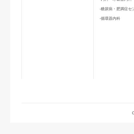
-糖尿病・肥満症セ
-循環器内科