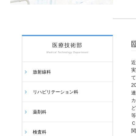
医療技術部
Medical Technology Department
近
実
放射線科
て
2
リハビリテーション科
連
カ
ど
薬剤科
等
Ｃ
関
検査科