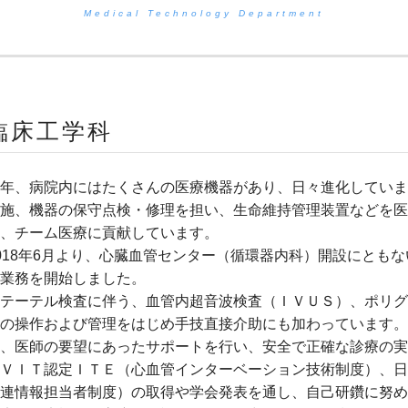
Medical Technology Department
臨床工学科
年、病院内にはたくさんの医療機器があり、日々進化していま
施、機器の保守点検・修理を担い、生命維持管理装置などを医
、チーム医療に貢献しています。
018年6月より、心臓血管センター（循環器内科）開設にとも
業務を開始しました。
テーテル検査に伴う、血管内超音波検査（ＩＶＵＳ）、ポリグ
の操作および管理をはじめ手技直接介助にも加わっています。
、医師の要望にあったサポートを行い、安全で正確な診療の実
ＶＩＴ認定ＩＴＥ（心血管インターベーション技術制度）、日
連情報担当者制度）の取得や学会発表を通し、自己研鑽に努め