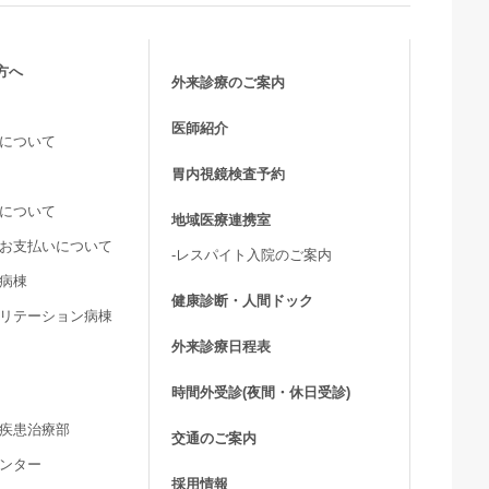
方へ
外来診療のご案内
医師紹介
活について
胃内視鏡検査予約
用について
地域医療連携室
費お支払いについて
-レスパイト入院のご案内
ア病棟
健康診断・人間ドック
ビリテーション病棟
外来診療日程表
時間外受診(夜間・休日受診)
髄疾患治療部
交通のご案内
センター
採用情報