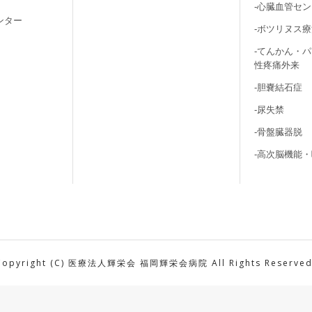
-心臓血管セ
ンター
-ボツリヌス
-てんかん・
性疼痛外来
-胆嚢結石症
-尿失禁
-骨盤臓器脱
-高次脳機能
Copyright (C) 医療法人輝栄会 福岡輝栄会病院 All Rights Reserved