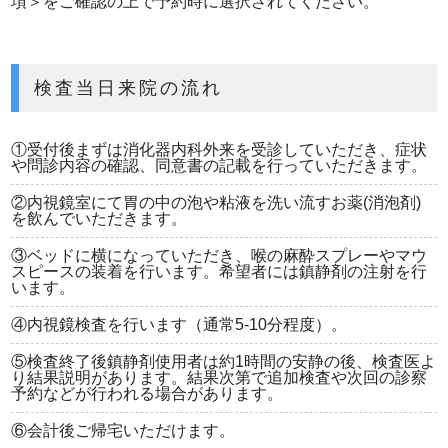
項＞をご確認の上で予約時に選択されてください。
検査当日来院の流れ
①受付後まずは消化器内科外来を受診していただき、症状
や問診内容の確認、同意書の記載を行っていただきます。
②内視鏡室にて胃の中の泡や粘液を洗い流すお薬(消泡剤)
を飲んでいただきます。
③ベッドに横になっていただき、喉の麻酔スプレーやマウ
スピースの装着を行います。希望者には鎮静剤の注射を行
います。
④内視鏡検査を行います（通常5-10分程度）。
⑤検査終了後鎮静剤使用者は約1時間の安静の後、検査医よ
り結果説明があります。結果次第で追加検査や次回の診察
予約などが行われる場合があります。
⑥会計後ご帰宅いただけます。