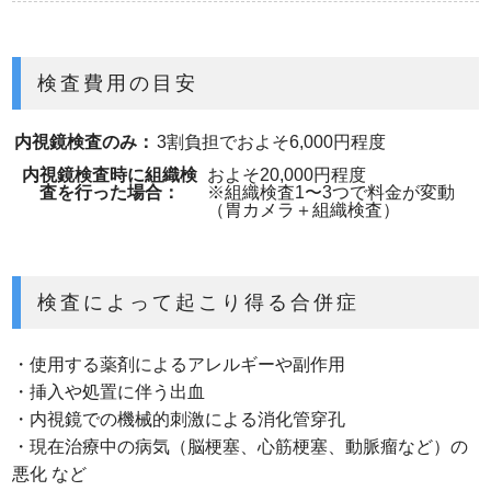
検査費用の目安
内視鏡検査のみ：
3割負担でおよそ6,000円程度
内視鏡検査時に組織検
およそ20,000円程度
査を行った場合：
※組織検査1〜3つで料金が変動
（胃カメラ＋組織検査）
検査によって起こり得る合併症
・使用する薬剤によるアレルギーや副作用
・挿入や処置に伴う出血
・内視鏡での機械的刺激による消化管穿孔
・現在治療中の病気（脳梗塞、心筋梗塞、動脈瘤など）の
悪化 など