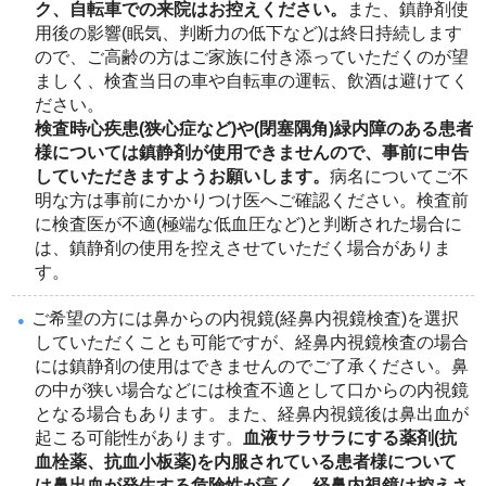
ク、自転車での来院はお控えください。
また、鎮静剤使
用後の影響(眠気、判断力の低下など)は終日持続します
ので、ご高齢の方はご家族に付き添っていただくのが望
ましく、検査当日の車や自転車の運転、飲酒は避けてく
ださい。
検査時心疾患(狭心症など)や(閉塞隅角)緑内障のある患者
様については鎮静剤が使用できませんので、事前に申告
していただきますようお願いします。
病名についてご不
明な方は事前にかかりつけ医へご確認ください。検査前
に検査医が不適(極端な低血圧など)と判断された場合に
は、鎮静剤の使用を控えさせていただく場合がありま
す。
ご希望の方には鼻からの内視鏡(経鼻内視鏡検査)を選択
していただくことも可能ですが、経鼻内視鏡検査の場合
には鎮静剤の使用はできませんのでご了承ください。鼻
の中が狭い場合などには検査不適として口からの内視鏡
となる場合もあります。また、経鼻内視鏡後は鼻出血が
起こる可能性があります。
血液サラサラにする薬剤(抗
血栓薬、抗血小板薬)を内服されている患者様について
は鼻出血が発生する危険性が高く、経鼻内視鏡は控えさ