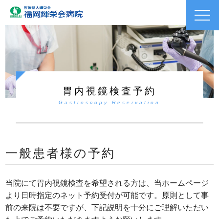
toggl
navig
胃内視鏡検査予約
Gastroscopy Reservation
一般患者様の予約
当院にて胃内視鏡検査を希望される方は、当ホームページ
より日時指定のネット予約受付が可能です。原則として事
前の来院は不要ですが、下記説明を十分にご理解いただい