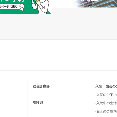
総合診療部
入院・面会の
-入院のご案内
看護部
-入院中の生
-面会のご案内