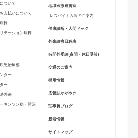
用について
地域医療連携室
費お支払いについて
-レスパイト入院のご案内
ア病棟
健康診断・人間ドック
ビリテーション病棟
外来診療日程表
時間外受診(夜間・休日受診)
髄疾患治療部
交通のご案内
センター
採用情報
ンター
広報誌かがやき
療法外来
パーキンソン病・難治
理事長ブログ
新着情報
サイトマップ