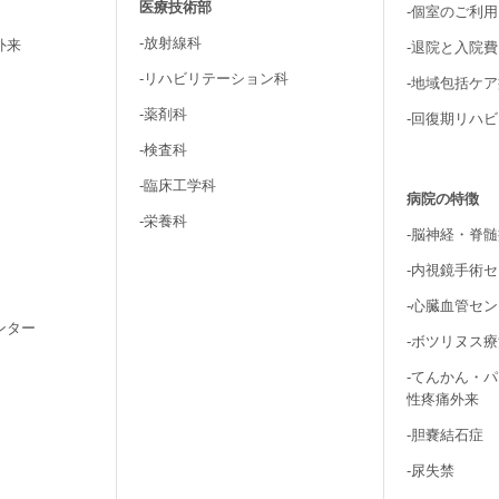
医療技術部
-個室のご利
-放射線科
外来
-退院と入院
-リハビリテーション科
-地域包括ケ
-薬剤科
-回復期リハ
-検査科
-臨床工学科
病院の特徴
-栄養科
-脳神経・脊
-内視鏡手術
-心臓血管セ
ンター
-ボツリヌス
-てんかん・
性疼痛外来
-胆嚢結石症
-尿失禁