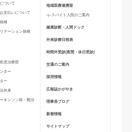
用について
地域医療連携室
費お支払いについて
-レスパイト入院のご案内
ア病棟
健康診断・人間ドック
ビリテーション病棟
外来診療日程表
時間外受診(夜間・休日受診)
髄疾患治療部
交通のご案内
センター
採用情報
ンター
広報誌かがやき
療法外来
パーキンソン病・難治
理事長ブログ
新着情報
サイトマップ