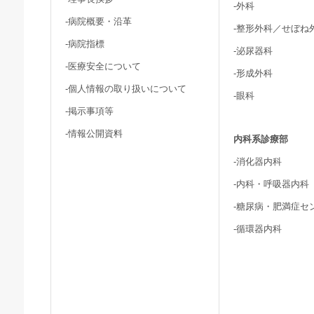
-外科
-病院概要・沿革
-整形外科／せぼね
-病院指標
-泌尿器科
-医療安全について
-形成外科
-個人情報の取り扱いについて
-眼科
-掲示事項等
-情報公開資料
内科系診療部
-消化器内科
-内科・呼吸器内科
-糖尿病・肥満症セ
-循環器内科