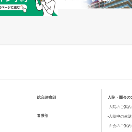
総合診療部
入院・面会の
-入院のご案内
看護部
-入院中の生
-面会のご案内